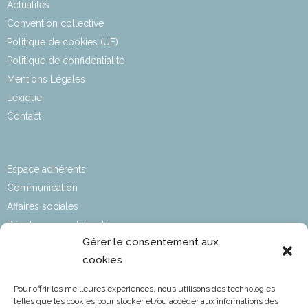
Actualités
Convention collective
Politique de cookies (UE)
Politique de confidentialité
Mentions Légales
Lexique
Contact
Espace adhérents
Communication
Affaires sociales
Développement durable
Gérer le consentement aux
Affaires Techniques & Réglementaires
cookies
Affaires Aéroportuaires
Informations statutaires​
Pour offrir les meilleures expériences, nous utilisons des technologies
L’aviation en chiffres
telles que les cookies pour stocker et/ou accéder aux informations des