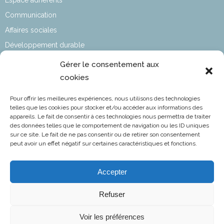
Espace adhérents
Communication
Affaires sociales
Développement durable
Affaires Techniques & Réglementaires
Gérer le consentement aux
Affaires Aéroportuaires
cookies
Informations statutaires​
Pour offrir les meilleures expériences, nous utilisons des technologies
L’aviation en chiffres
telles que les cookies pour stocker et/ou accéder aux informations des
appareils. Le fait de consentir à ces technologies nous permettra de traiter
des données telles que le comportement de navigation ou les ID uniques
sur ce site. Le fait de ne pas consentir ou de retirer son consentement
peut avoir un effet négatif sur certaines caractéristiques et fonctions.
FNAM
Fédération Nationale de l’Aviation et de ses Métiers
Accepter
NOTRE EMAIL
contact@fnam.fr
Refuser
Voir les préférences