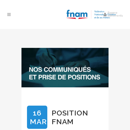
Espace
adhérents
16
POSITION
MAR
FNAM