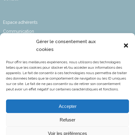
Espace adhérents
Communication
Affaires sociales
Gérer le consentement aux
cookies
Développement durable
Affaires Techniques & Réglementaires
Pour offrir les meilleures expériences, nous utilisons des technologies
Affaires Aéroportuaires
telles que les cookies pour stocker et/ou accéder aux informations des
appareils. Le fait de consentir à ces technologies nous permettra de traiter
Informations statutaires​
des données telles que le comportement de navigation ou les ID uniques
sur ce site. Le fait de ne pas consentir ou de retirer son consentement
L’aviation en chiffres
peut avoir un effet négatif sur certaines caractéristiques et fonctions.
Accepter
FNAM
Fédération Nationale de l’Aviation et de ses Métiers
Refuser
NOTRE EMAIL
Voir les préférences