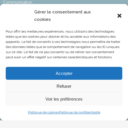
Communication
Affaires sociales
Gérer le consentement aux
cookies
Développement durable
Affaires Techniques & Réglementaires
Pour offrir les meilleures expériences, nous utilisons des technologies
Affaires Aéroportuaires
telles que les cookies pour stocker et/ou accéder aux informations des
appareils. Le fait de consentir à ces technologies nous permettra de traiter
Informations statutaires​
des données telles que le comportement de navigation ou les ID uniques
sur ce site. Le fait de ne pas consentir ou de retirer son consentement
L’aviation en chiffres
peut avoir un effet négatif sur certaines caractéristiques et fonctions.
Accepter
FNAM
Fédération Nationale de l’Aviation et de ses Métiers
Refuser
NOTRE EMAIL
Voir les préférences
contact@fnam.fr
Politique de cookies
Politique de confidentialité