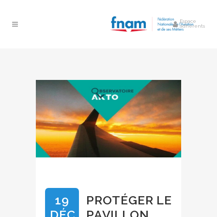
Espace
adhérents
19
PROTÉGER LE
DÉC
PAVILLON