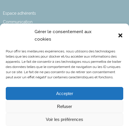
Espace adhérents
Communication
Affaires sociales
Gérer le consentement aux
cookies
Développement durable
Affaires Techniques & Réglementaires
Pour offrir les meilleures expériences, nous utilisons des technologies
Affaires Aéroportuaires
telles que les cookies pour stocker et/ou accéder aux informations des
appareils. Le fait de consentir à ces technologies nous permettra de traiter
Informations statutaires​
des données telles que le comportement de navigation ou les ID uniques
sur ce site. Le fait de ne pas consentir ou de retirer son consentement
L’aviation en chiffres
peut avoir un effet négatif sur certaines caractéristiques et fonctions.
Accepter
FNAM
Fédération Nationale de l’Aviation et de ses Métiers
Refuser
NOTRE EMAIL
Voir les préférences
contact@fnam.fr