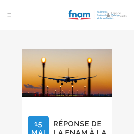
Espace
adhérents
15
RÉPONSE DE
MAI
LA FNAM À LA