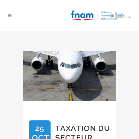
Espace
adhérents
25
TAXATION DU
OCT
SECTEUR