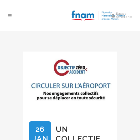
Espace
adhérents
26
UN
JAN
COLLECTIF