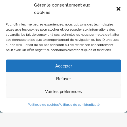
Affaires sociales
Gérer le consentement aux
cookies
Développement durable
Affaires Techniques & Réglementaires
Pour offrir les meilleures expériences, nous utilisons des technologies
Affaires Aéroportuaires
telles que les cookies pour stocker et/ou accéder aux informations des
appareils. Le fait de consentir à ces technologies nous permettra de traiter
Informations statutaires​
des données telles que le comportement de navigation ou les ID uniques
sur ce site. Le fait de ne pas consentir ou de retirer son consentement
L’aviation en chiffres
peut avoir un effet négatif sur certaines caractéristiques et fonctions.
Accepter
FNAM
Fédération Nationale de l’Aviation et de ses Métiers
Refuser
NOTRE EMAIL
Voir les préférences
contact@fnam.fr
Politique de cookies
Politique de confidentialité
2021 © fnam by
Kayak communication