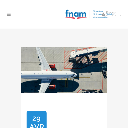
Espace
adhérents
29
AVR