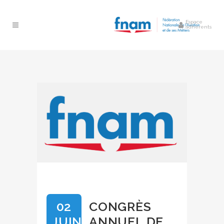
Espace
adhérents
02
CONGRÈS
JUIN
ANNUEL DE